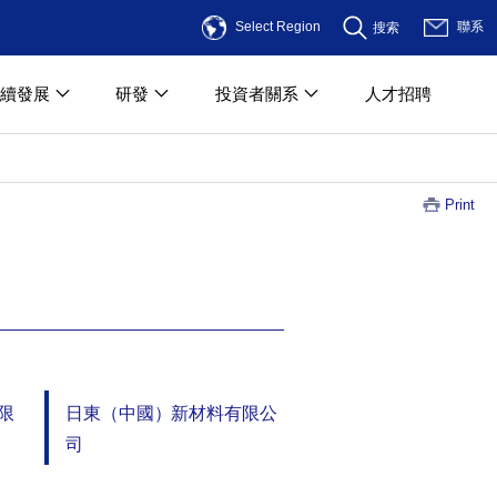
Select Region
聯系
搜索
續發展
研發
投資者關系
人才招聘
Print
限
日東（中國）新材料有限公
司