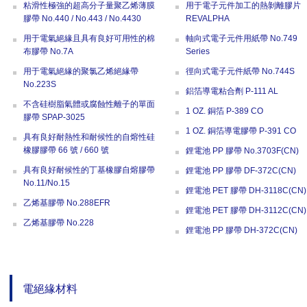
粘滑性極強的超高分子量聚乙烯薄膜
用于電子元件加工的熱剝離膠片
膠帶 No.440 / No.443 / No.4430
REVALPHA
用于電氣絕緣且具有良好可用性的棉
軸向式電子元件用紙帶 No.749
布膠帶 No.7A
Series
用于電氣絕緣的聚氯乙烯絕緣帶
徑向式電子元件紙帶 No.744S
No.223S
鋁箔導電粘合劑 P-111 AL
不含硅樹脂氣體或腐蝕性離子的單面
1 OZ. 銅箔 P-389 CO
膠帶 SPAP-3025
1 OZ. 銅箔導電膠帶 P-391 CO
具有良好耐熱性和耐候性的自熔性硅
橡膠膠帶 66 號 / 660 號
鋰電池 PP 膠帶 No.3703F(CN)
具有良好耐候性的丁基橡膠自熔膠帶
鋰電池 PP 膠帶 DF-372C(CN)
No.11/No.15
鋰電池 PET 膠帶 DH-3118C(CN)
乙烯基膠帶 No.288EFR
鋰電池 PET 膠帶 DH-3112C(CN)
乙烯基膠帶 No.228
鋰電池 PP 膠帶 DH-372C(CN)
電絕緣材料