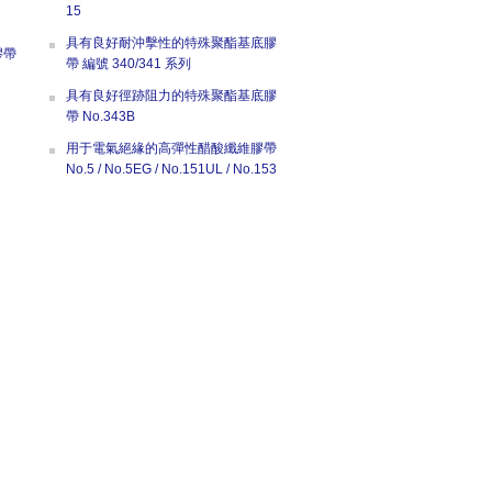
15
具有良好耐沖擊性的特殊聚酯基底膠
膠帶
帶 編號 340/341 系列
具有良好徑跡阻力的特殊聚酯基底膠
帶 No.343B
用于電氣絕緣的高彈性醋酸纖維膠帶
No.5 / No.5EG / No.151UL / No.153