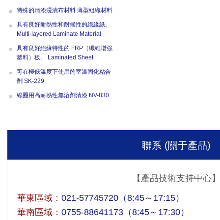
特殊的清漆浸漬布材料 薄型組織材料
具有良好耐熱性和耐候性的絕緣紙。
Multi-layered Laminate Material
具有良好絕緣特性的 FRP（纖維增強
塑料）板。 Laminated Sheet
可在極低溫度下使用的室溫固化粘合
劑 SK-229
線圈用高耐熱性無溶劑清漆 NV-830
聯系 (關于產品)
【產品技術支持中心
華東區域：
021-57745720
（8:45～17:15）
華南區域：
0755-88641173
（8:45～17:30）