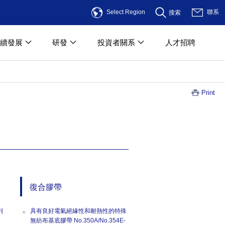
Select Region
聯系
搜索
續發展
研發
投資者關系
人才招聘
Print
復合膠帶
列
具有良好電氣絕緣性和耐熱性的特殊
無紡布基底膠帶 No.350A/No.354E-