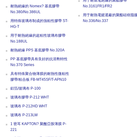
用于耐燃電絕緣的聚酯膠帶
耐熱絕緣的 Nomex? 基底膠帶
No.3161FR1/FR2
No.380/No.386UL
用于耐熱電鍍遮蔽的聚酯硅樹脂
用特殊玻璃布制成的強粘性膠帶 ST-
No.336/No.337
HG-T
用于耐熱絕緣的超粘性玻璃布膠帶
No.188UL
耐熱絕緣 PPS 基底膠帶 No.320A
PP 基底膠帶具有良好的抗溶劑特性
No.370 Series
具有特殊聚合物薄膜的耐熱性微粘性
膠帶/粘合板 FB-MT45SF/T-APN10
鋁箔/玻璃布 P-100
玻璃布膠帶 P-212 WHT
玻璃布 P-212HD WHT
玻璃布 P-213LW
1 密耳 KAPTON? 聚酰亞胺薄膜 P-
221