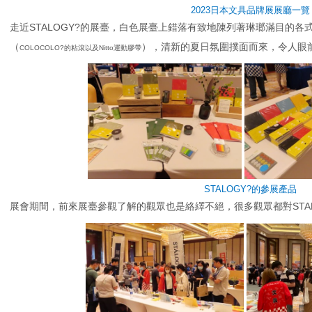
2023日本文具品牌展展廳一覽
走近STALOGY?的展臺，白色展臺上錯落有致地陳列著琳瑯滿目的
（
），清新的夏日氛圍撲面而來，令人眼
COLOCOLO?的粘滾以及Nitto運動膠帶
STALOGY?的參展產品
展會期間，前來展臺參觀了解的觀眾也是絡繹不絕，很多觀眾都對STA