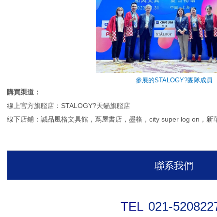
參展的STALOGY?團隊成員
購買渠道：
線上官方旗艦店：STALOGY?天貓旗艦店
線下店鋪：誠品風格文具館，蔦屋書店，墨格，city super log on，
聯系我們
021-520822