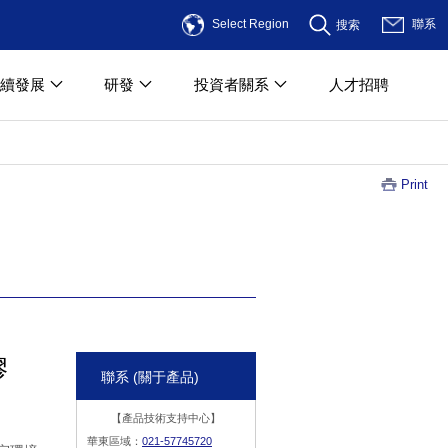
Select Region
聯系
搜索
續發展
研發
投資者關系
人才招聘
Print
膠
聯系 (關于產品)
【產品技術支持中心】
華東區域：
021-57745720