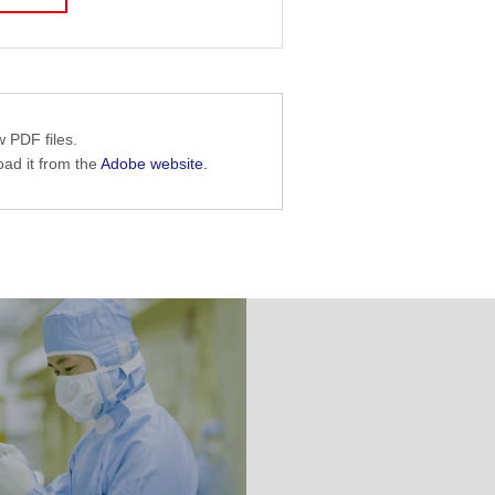
 PDF files.
load it from the
Adobe website.