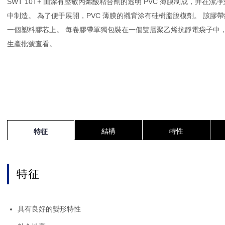
SWT 10T+ 由涂有壓敏丙烯酸粘合劑的透明 PVC 薄膜制成，并在潔
中制造。 為了便于展開，PVC 薄膜的襯背涂有硅樹脂脫模劑。 該膠
一個塑料膠芯上。 每卷膠帶單獨包裝在一個雙層聚乙烯抗靜電袋子中
生產批號查看。
結構
特性
特征
特征
具有良好的變形特性