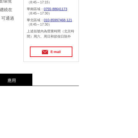
凈室環境
（8:45～17:15）
帶纏繞在
華南區域：
0755-88641173
（8:45～17:30）
，可通過
華北區域：
010-85997468-121
（8:45～17:30）
上述括號內為營業時間（北京時
間）周六、周日和節假日除外
E-mail
應用