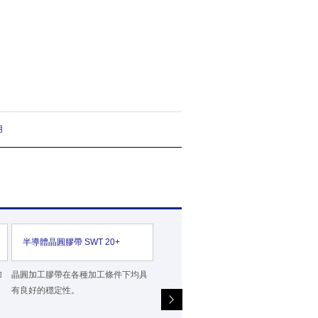
用
半導體晶圓膠帶 SWT 20+
半導體晶圓膠帶 SWT 20P+
加
晶圓加工膠帶在各種加工條件下均具
為半導體預切切割過程設計的晶圓加
晶
有良好的穩定性。
工膠帶。
有