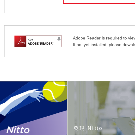
Adobe Reader is required to view
If not yet installed, please down
發現 Nitto