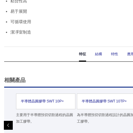
粘合性高
易于展開
可循環使用
潔凈室制造
特征
結構
特性
應
相關產品
半導體晶圓膠帶 SWT 10P+
半導體晶圓膠帶 SWT 10TP+
主要用于半導體預切切割過程的晶圓
為半導體預切切割過程設計的晶圓
加工膠帶。
工膠帶。